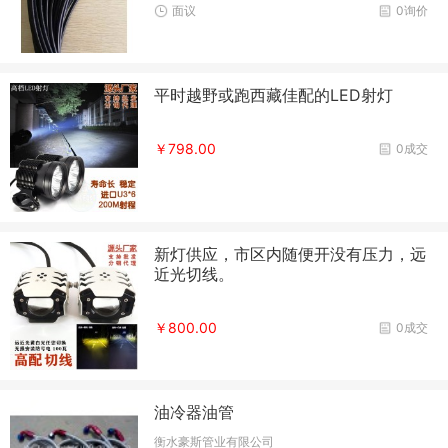
面议
0询价
平时越野或跑西藏佳配的LED射灯
￥798.00
0成交
新灯供应，市区内随便开没有压力，远
近光切线。
￥800.00
0成交
油冷器油管
衡水豪斯管业有限公司